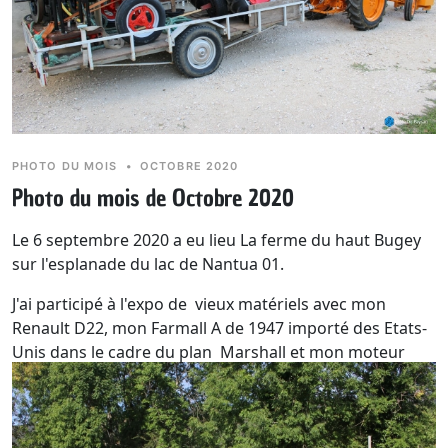
PHOTO DU MOIS
•
OCTOBRE 2020
Photo du mois de Octobre 2020
Le 6 septembre 2020 a eu lieu La ferme du haut Bugey
sur l'esplanade du lac de Nantua 01.
J'ai participé à l'expo de vieux matériels avec mon
Renault D22, mon Farmall A de 1947 importé des Etats-
Unis dans le cadre du plan Marshall et mon moteur
Millot N°2 de 1910.
Le dicton du mois :
Pluie le dimanche en octobre, pluie
le lundi, toute la semaine de la pluie.