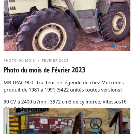
PHOTO DU MOIS
•
FÉVRIER 2023
Photo du mois de Février 2023
MB TRAC 900 : tracteur de légende de chez Mercedes
produit de 1981 à 1991 (5422 unités toutes versions)
90 CV à 2400 tr/mn . 3972 cm3 de cylindrée; Vitesses16
AV / 8 AR.
Poids 4080 Kg.
Dicton du mois :
Février par la pluie inondé chaque