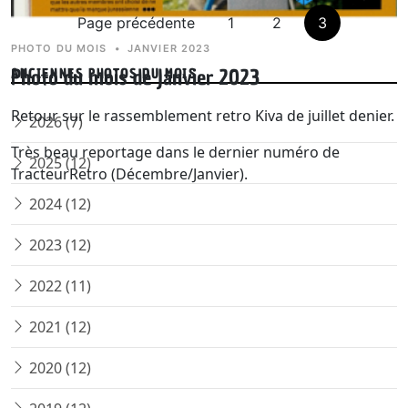
Page précédente
1
2
3
PHOTO DU MOIS
•
JANVIER 2023
Photo du mois de Janvier 2023
ANCIENNES PHOTOS DU MOIS
Retour sur le rassemblement retro Kiva de juillet denier.
2026 (7)
Très beau reportage dans le dernier numéro de
2025 (12)
TracteurRetro (Décembre/Janvier).
2024 (12)
2023 (12)
2022 (11)
2021 (12)
2020 (12)