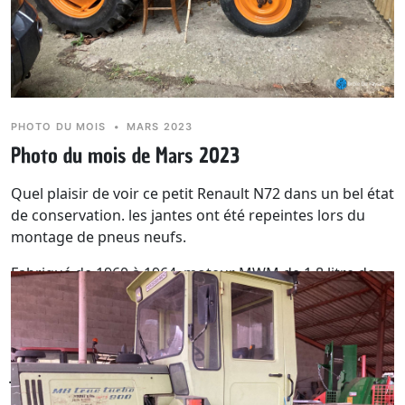
PHOTO DU MOIS
•
MARS 2023
Photo du mois de Mars 2023
Quel plaisir de voir ce petit Renault N72 dans un bel état
de conservation. les jantes ont été repeintes lors du
montage de pneus neufs.
Fabriqué de 1960 à 1964, moteur MWM de 1,8 litre de
cylindrée développant une puissance de 25cv. pour un
poids de 1480 kg sans les masses.
Dicton du mois :
Si l'on n'a pas vu de mauvais temps en
février, on le verra au mois de mars.