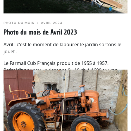
PHOTO DU MOIS
•
AVRIL 2023
Photo du mois de Avril 2023
Avril : c'est le moment de labourer le jardin sortons le
jouet .
Le Farmall Cub Français produit de 1955 à 1957.
Refroidit par eau , puissance 9 - 10 ch à 1600 tr / mn .
Cylindrée 975 cm3, vitesses 3 AV , 1 AR pour un poids de
940 kg.
Le dicton du mois :
S'il n'y avait ni seigneurs ni mois
d'avril sur terre, il n'y aurait jamais ni famine ni
guerre.